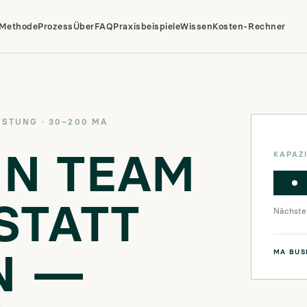
Methode
Prozess
Über
FAQ
Praxisbeispiele
Wissen
Kosten-Rechner
ISTUNG · 30–200 MA
IN TEAM
KAPAZ
 STATT
Nächster
N —
MA BUS