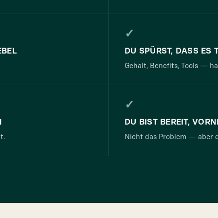
✓
EBEL
DU SPÜRST, DASS ES T
Gehalt, Benefits, Tools — h
✓
N
DU BIST BEREIT, VOR
t.
Nicht das Problem — aber d