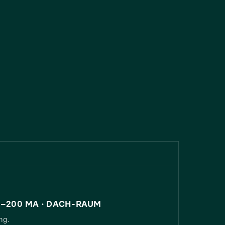
0–200 MA · DACH-RAUM
ng.