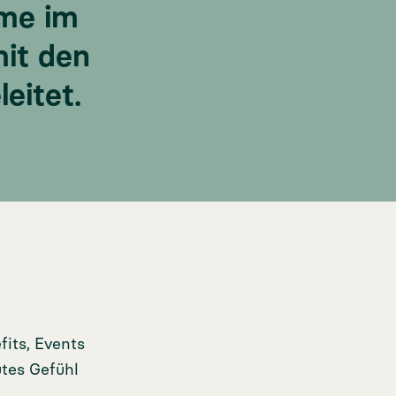
eme im
it den
eitet.
fits, Events
utes Gefühl