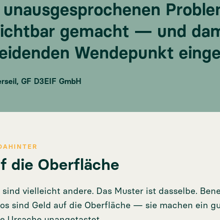
e unausgesprochenen Probl
ichtbar gemacht — und dam
eidenden Wendepunkt eingel
rseil, GF D3EIF GmbH
DAHINTER
f die Oberfläche
sind vielleicht andere. Das Muster ist dasselbe. Bene
os sind Geld auf die Oberfläche — sie machen ein g
ie Ursache unangetastet.