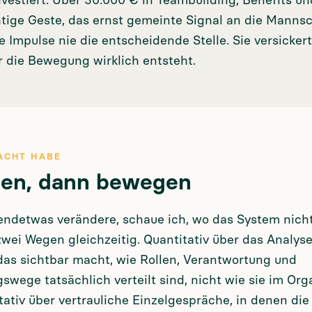
vestiert. Über 30.000 € in Teambuilding, Benefits un
htige Geste, das ernst gemeinte Signal an die Mannsc
e Impulse nie die entscheidende Stelle. Sie versicker
r die Bewegung wirklich entsteht.
ACHT HABE
rten, dann bewegen
gendetwas verändere, schaue ich, wo das System nicht
 zwei Wegen gleichzeitig. Quantitativ über das Analy
as sichtbar macht, wie Rollen, Verantwortung und
swege tatsächlich verteilt sind, nicht wie sie im O
tativ über vertrauliche Einzelgespräche, in denen die 