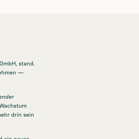
F GmbH, stand.
rnehmen —
ender
es Wachstum
ehr drin sein