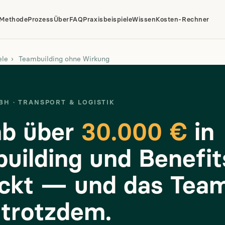
Methode
Prozess
Über
FAQ
Praxisbeispiele
Wissen
Kosten-Rechner
ele
›
Teambuilding ohne Wirkung
MBH · TRANSPORT & LOGISTIK
ab über
30.000 €
in
uilding und Benefit
ckt — und das Tea
 trotzdem.