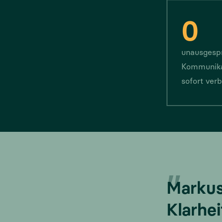
0
unausgesp
Kommunika
sofort ver
„
Markus
Klarhei