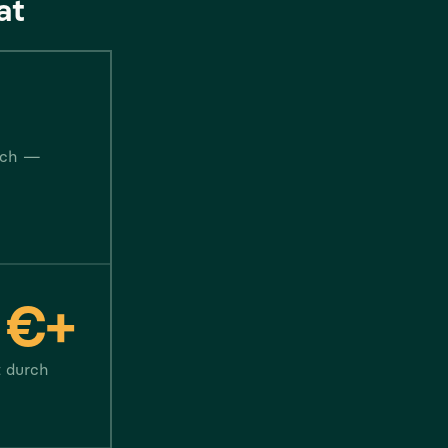
at
eich —
 €+
t durch