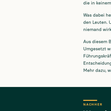
die in keinem
Was dabei he
den Leuten. 
niemand wirkl
Aus diesem B
Umgesetzt wu
Führungskräft
Entscheidung
Mehr dazu, wi
NACHHER