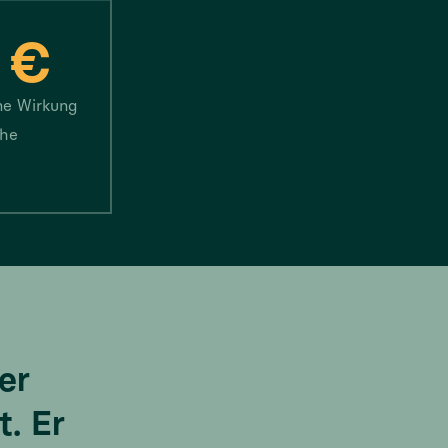
 €
ne Wirkung
che
er
t. Er