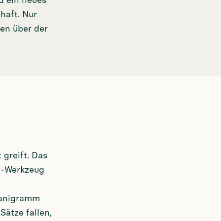
d ein neues
haft. Nur
ten über der
 greift. Das
se-Werkzeug
rganigramm
Sätze fallen,