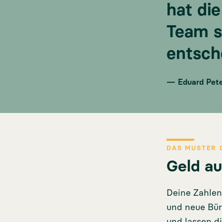
hat di
Team s
entsch
— Eduard Pete
DAS MUSTER 
Geld au
Deine Zahlen 
und neue Bür
und lassen d