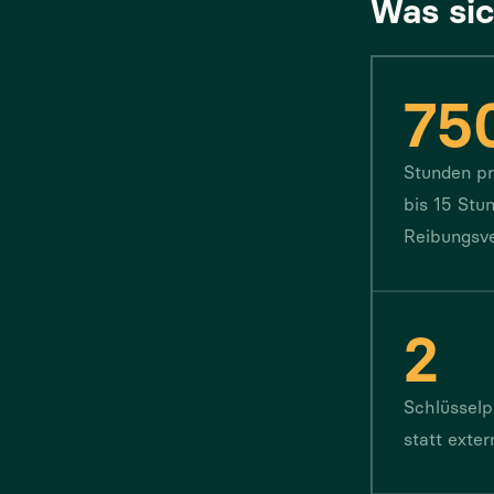
Was si
75
Stunden pr
bis 15 Stu
Reibungsve
2
Schlüsselp
statt exte