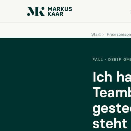
Start
›
Praxisbeispi
FALL · D3EIF G
Ich h
Teamb
geste
steht